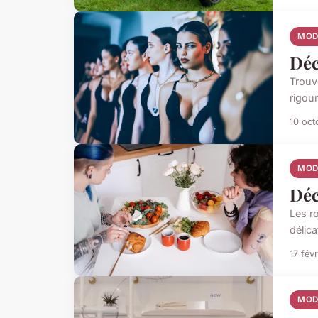
MOD
Déc
Trouve
rigour
10 oct
MOD
Déc
Les ro
délica
17 fév
MOD