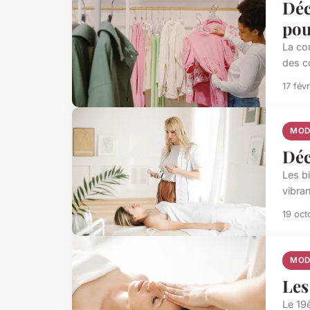
Déc
pou
La co
des c
17 fév
MOD
Déc
Les bi
vibran
19 oct
MOD
Les
Le 19