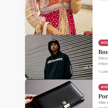
MOD
Bou
Décou
irrép
7 juill
MOD
Por
Allie
modèle