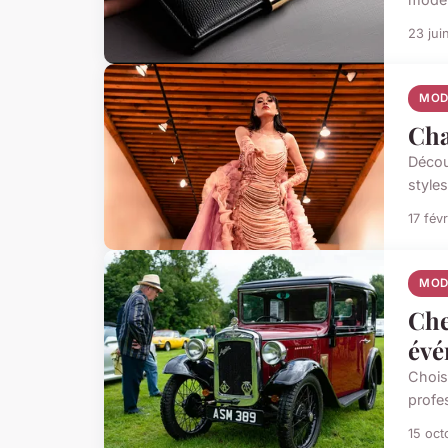
23 jui
MOD
Cha
Décou
styles
17 fév
MOD
Che
évé
Chois
profe
15 oct