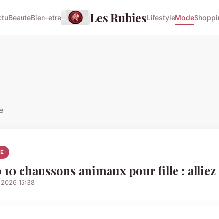
Les Rubies
ctu
Beaute
Bien-etre
Lifestyle
Mode
Shoppi
e
E
 10 chaussons animaux pour fille : allie
/2026 15:38