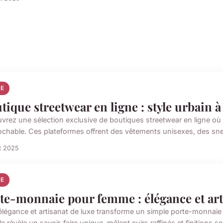
E
tique streetwear en ligne : style urbain 
vrez une sélection exclusive de boutiques streetwear en ligne où st
rochable. Ces plateformes offrent des vêtements unisexes, des snea
et 2025
E
te-monnaie pour femme : élégance et art
r élégance et artisanat de luxe transforme un simple porte-monnaie
 révèle un savoir-faire unique, mêlant cuirs raffinés et finitions s