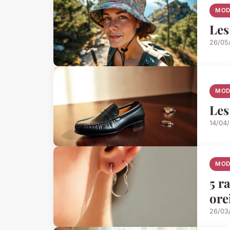
MOD
Les
26/05
MOD
Les
14/04
MOD
5 r
ore
26/03