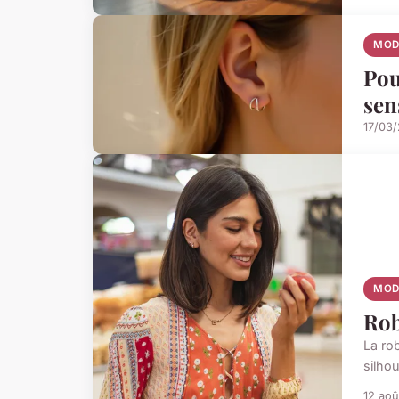
MOD
Pou
sen
17/03/
MOD
Rob
La ro
silhou
12 aoû