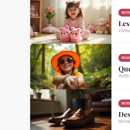
MOD
Les
23/05
MOD
Que
15/05
MOD
Des
05/04