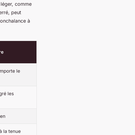
t léger, comme
erré, peut
nonchalance à
re
emporte le
gré les
ien
à la tenue