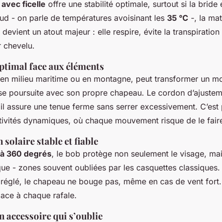
avec ficelle
offre une stabilité optimale, surtout si la bride 
aud - on parle de températures avoisinant les
35 °C
-, la mat
evient un atout majeur : elle respire, évite la transpiration
r chevelu.
ptimal face aux éléments
t en milieu maritime ou en montagne, peut transformer un 
se poursuite avec son propre chapeau. Le cordon d’ajustem
il assure une tenue ferme sans serrer excessivement. C’est 
ctivités dynamiques, où chaque mouvement risque de le fair
 solaire stable et fiable
 à 360 degrés
, le bob protège non seulement le visage, mai
uque - zones souvent oubliées par les casquettes classiques. 
 réglé, le chapeau ne bouge pas, même en cas de vent fort
lace à chaque rafale.
n accessoire qui s’oublie