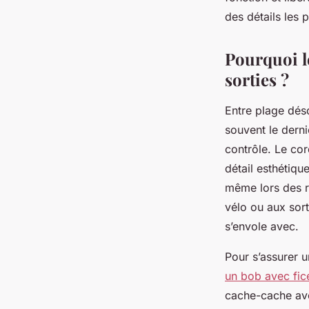
Radegonda
•
15/05/2026 12:59
•
10 min de lecture
des détails les 
Pourquoi le
sorties ?
Entre plage dés
souvent le dern
contrôle. Le cor
détail esthétiqu
même lors des r
vélo ou aux sort
s’envole avec.
Pour s’assurer u
un bob avec fice
cache-cache ave