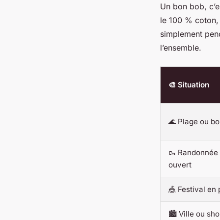
Un bon bob, c’es
le 100 % coton, 
simplement pend
l’ensemble.
🎨 Situation
🌊 Plage ou b
🥾 Randonnée 
ouvert
🎪 Festival en 
🏙️ Ville ou sh