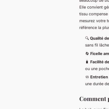
Beaucoup de bob
Elle convient g
tissu compense le
mesurez votre to
référence la plus
🔍
Qualité d
sans fil lâch
🔄
Ficelle a
🧳
Facilité d
ou une poch
🧼
Entretien
une durée de
Comment po