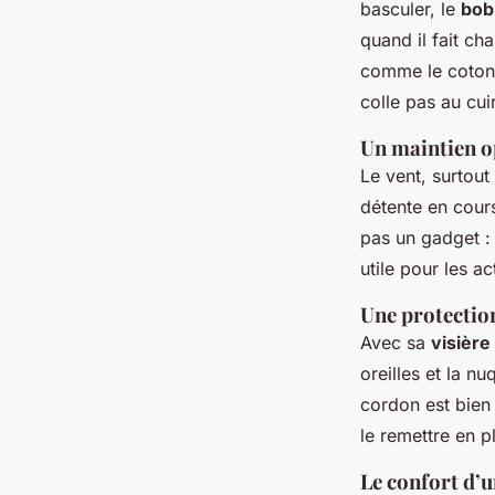
basculer, le
bob 
quand il fait ch
comme le coton d
colle pas au cui
Un maintien o
Le vent, surtou
détente en cour
pas un gadget : 
utile pour les a
Une protection
Avec sa
visière
oreilles et la n
cordon est bien
le remettre en p
Le confort d’u