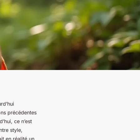
rd’hui
ons précédentes
d’hui, ce n’est
tre style,
it en réalité un