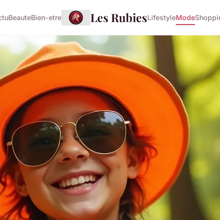
Les Rubies
ctu
Beaute
Bien-etre
Lifestyle
Mode
Shoppi