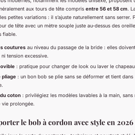
s modernes, notamment les modèles unisexe, proposent un
énéralement aux tours de tête compris
entre 56 et 58 cm
. L
s petites variations : il s’ajuste naturellement sans serrer. 
ur de tête avec un mètre souple juste au-dessus des oreilles
 fiable.
es coutures
au niveau du passage de la bride : elles doivent
e ni tension excessive.
movible
: pratique pour changer de look ou laver le chapeau 
e pliage
: un bon bob se plie sans se déformer et tient dans
e.
 du coton
: privilégiez les modèles lavables à la main, sans
 vie prolongée.
rter le bob à cordon avec style en 2026