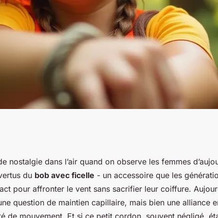
nce d'un bob avec
 de nostalgie dans l’air quand on observe les femmes d’aujou
 vertus du
bob avec ficelle
- un accessoire que les générati
ntures ?
tact pour affronter le vent sans sacrifier leur coiffure. Aujour
ne question de maintien capillaire, mais bien une alliance en
rté de mouvement. Et si ce petit cordon, souvent négligé, éta