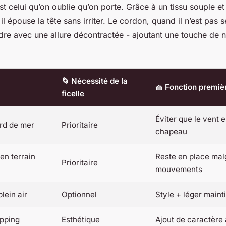
t celui qu’on oublie qu’on porte. Grâce à un tissu souple e
il épouse la tête sans irriter. Le cordon, quand il n’est pas s
re avec une allure décontractée - ajoutant une touche de 
🌀 Nécessité de la
🧺 Fonction premiè
ficelle
Éviter que le vent 
ord de mer
Prioritaire
chapeau
en terrain
Reste en place mal
Prioritaire
mouvements
plein air
Optionnel
Style + léger maint
opping
Esthétique
Ajout de caractère 