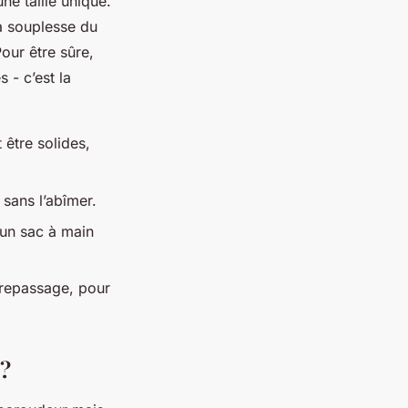
e taille unique.
a souplesse du
Pour être sûre,
 - c’est la
 être solides,
sans l’abîmer.
 un sac à main
 repassage, pour
 ?