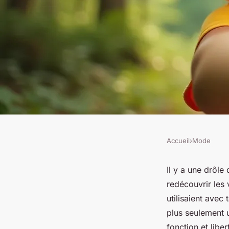
Accueil
›
Mode
MODE
Quelle est l'importa
Il y a une drôle
redécouvrir les
ficelle pour vos ave
utilisaient avec 
plus seulement u
fonction et libe