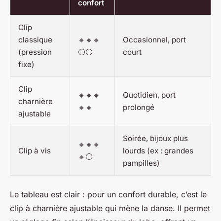
confort
Clip
classique
🔸🔸🔸
Occasionnel, port
(pression
⚪⚪
court
fixe)
Clip
🔸🔸🔸
Quotidien, port
charnière
🔸🔸
prolongé
ajustable
Soirée, bijoux plus
🔸🔸🔸
Clip à vis
lourds (ex : grandes
🔸⚪
pampilles)
Le tableau est clair : pour un confort durable, c’est le
clip à charnière ajustable qui mène la danse. Il permet