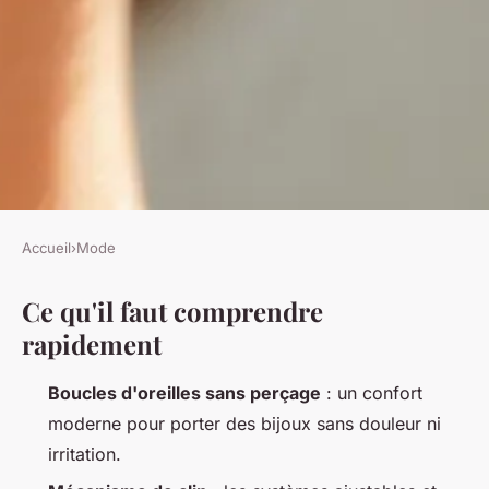
Accueil
›
Mode
MODE
Ce qu'il faut comprendre
5 raisons de choisir des
rapidement
boucles d'oreilles clip confort
adaptées aux oreilles sensibles
Boucles d'oreilles sans perçage
: un confort
moderne pour porter des bijoux sans douleur ni
Radegonda
•
26/03/2026 09:25
•
11 min de lecture
irritation.