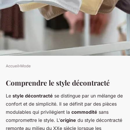
Accueil
›
Mode
MODE
Comprendre le style décontracté
L'Ultime Guide du Style
Décontracté pour Femmes :
Le
style décontracté
se distingue par un mélange de
Tout Ce Que Vous Devez
confort et de simplicité. Il se définit par des pièces
Savoir
modulables qui privilégient la
commodité
sans
compromettre le style. L’
origine
du style décontracté
Lou
•
22 avril 2025
•
6 min de lecture
remonte au milieu du XXe siècle lorsque les