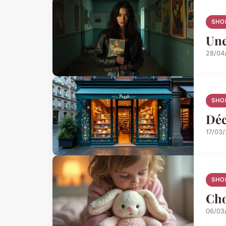
SHO
Une
28/04
SHO
Déc
17/03
SHO
Cho
06/03