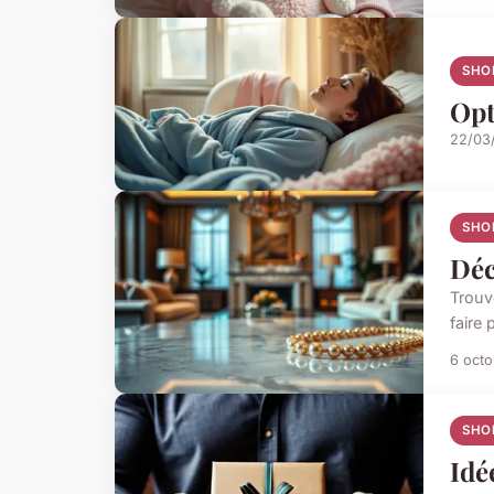
SHO
Opt
22/03
SHO
Déc
Trouv
faire 
6 oct
SHO
Idé