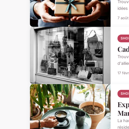
Trouv
idées
7 aoû
SHO
Cad
Trouv
d'alli
17 fév
SHO
Exp
Man
La hau
résid