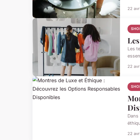
22 avr
SHO
Les
Les t
essen
22 avr
SHO
Mon
Dis
Dans 
éthiqu
22 avr