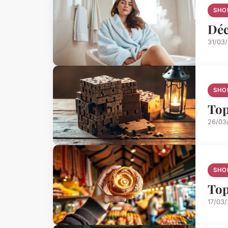
SHO
Déc
31/03
SHO
Top
26/03
SHO
Top
17/03