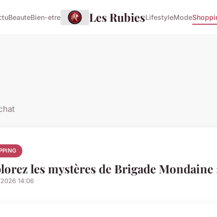
Les Rubies
ctu
Beaute
Bien-etre
Lifestyle
Mode
Shoppi
chat
PPING
lorez les mystères de Brigade Mondaine 
/2026 14:06