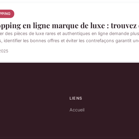
PPING
pping en ligne marque de luxe : trouvez 
er des pièces de luxe rares et authentiques en ligne demande plus 
s, identifier les bonnes offres et éviter les contrefaçons garantit une
 2025
LIENS
Accueil