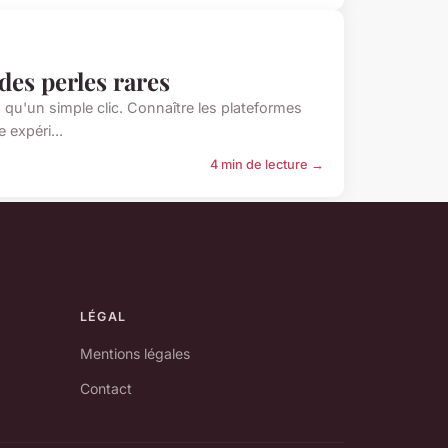
des perles rares
qu'un simple clic. Connaître les plateformes
 expéri...
4 min de lecture →
LÉGAL
Mentions légales
Contact