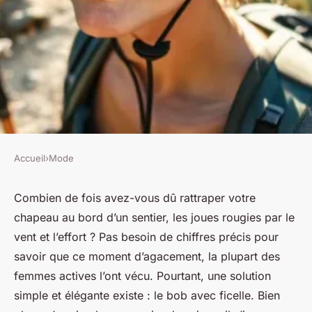
Accueil
›
Mode
MODE
Les meilleures raisons de
Combien de fois avez-vous dû rattraper votre
chapeau au bord d’un sentier, les joues rougies par le
choisir un bob à ficelle en
vent et l’effort ? Pas besoin de chiffres précis pour
randonnée
savoir que ce moment d’agacement, la plupart des
femmes actives l’ont vécu. Pourtant, une solution
Radegonda
•
26/05/2026 13:13
•
8 min de lecture
simple et élégante existe : le bob avec ficelle. Bien