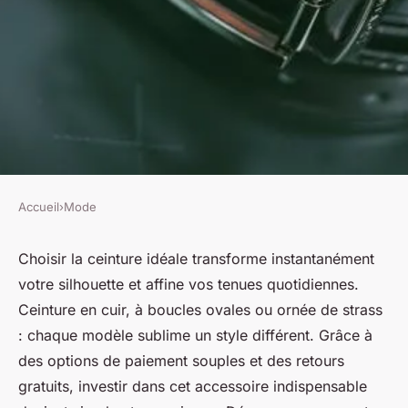
Accueil
›
Mode
MODE
Achat d'une ceinture pour
Choisir la ceinture idéale transforme instantanément
votre silhouette et affine vos tenues quotidiennes.
sublimer votre allure au
Ceinture en cuir, à boucles ovales ou ornée de strass
quotidien
: chaque modèle sublime un style différent. Grâce à
des options de paiement souples et des retours
Lou
•
21 mai 2025
•
5 min de lecture
gratuits, investir dans cet accessoire indispensable