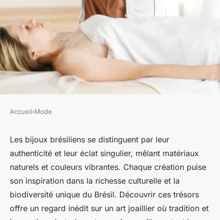
Accueil
›
Mode
MODE
Découvrez les trésors
Les bijoux brésiliens se distinguent par leur
authenticité et leur éclat singulier, mêlant matériaux
captivants des bijoux du brésil
naturels et couleurs vibrantes. Chaque création puise
son inspiration dans la richesse culturelle et la
Lou
•
19 octobre 2025
•
8 min de lecture
biodiversité unique du Brésil. Découvrir ces trésors
offre un regard inédit sur un art joaillier où tradition et