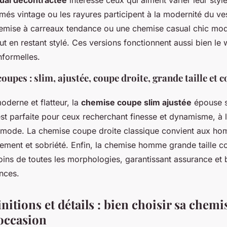
ual décontractée
intéresse ceux qui aiment varier leur styl
rimés vintage ou les rayures participent à la modernité du ve
emise à carreaux tendance ou une chemise casual chic mod
out en restant stylé. Ces versions fonctionnent aussi bien l
informelles.
oupes : slim, ajustée, coupe droite, grande taille et c
derne et flatteur, la
chemise coupe slim ajustée
épouse s
 est parfaite pour ceux recherchant finesse et dynamisme, à 
t mode. La chemise coupe droite classique convient aux ho
vement et sobriété. Enfin, la chemise homme grande taille c
ins de toutes les morphologies, garantissant assurance et 
nces.
initions et détails : bien choisir sa chemi
’occasion