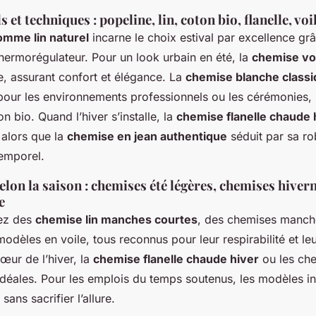
 et techniques : popeline, lin, coton bio, flanelle, voi
mme lin naturel
incarne le choix estival par excellence gr
hermorégulateur. Pour un look urbain en été, la
chemise voi
, assurant confort et élégance. La
chemise blanche class
pour les environnements professionnels ou les cérémonies
n bio. Quand l’hiver s’installe, la
chemise flanelle chaude 
, alors que la
chemise en jean authentique
séduit par sa ro
temporel.
elon la saison : chemises été légères, chemises hiver
e
iez des
chemise lin manches courtes
, des chemises manch
odèles en voile, tous reconnus pour leur respirabilité et leur
cœur de l’hiver, la
chemise flanelle chaude hiver
ou les ch
idéales. Pour les emplois du temps soutenus, les modèles in
 sans sacrifier l’allure.