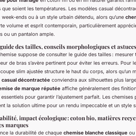
ile pour mariage
en coton fin ou en lin naturel garantit raff
es que soient les températures. Les modèles casual décontra
 week-ends ou à un style urbain détendu, alors qu’une
chem
e volume et esprit contemporain, particulièrement appréc
s ou un pantalon ample.
 guide des tailles, conseils morphologiques et astuce
chemise suppose de consulter le guide des tailles : mesurer 
ueur de bras s’avère pertinent pour éviter les erreurs. Pour l
 coupe slim ajustée structure le haut du corps, alors qu’un
 casual décontractée
conviendra aux silhouettes plus large
emise de marque réputée
affiche généralement des finition
 essentiels pour garantir l’ajustement parfait. Les chemises
nt la solution ultime pour un rendu impeccable et un style si
abilité, impact écologique : coton bio, matières recyc
es marques
uence la durabilité de chaque
chemise blanche classique
o