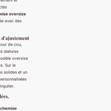
inement et
ctés
ise oversize
iée avec des
s d’ajustement
tour de cou,
es statures
 modèle oversize
s. Sur le
s solides et un
 personnalisées
ngulier.
lées,
u
chemise