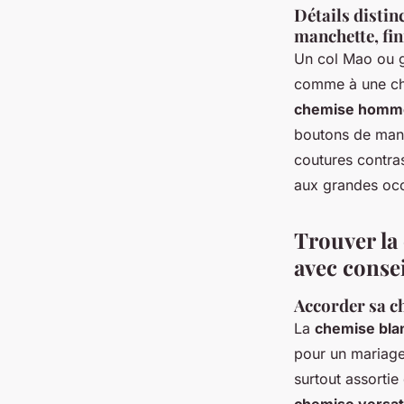
Détails distin
manchette, fin
Un col Mao ou gr
comme à une che
chemise homme 
boutons de manch
coutures contra
aux grandes oc
Trouver la 
avec consei
Accorder sa ch
La
chemise bla
pour un mariage
surtout assorti