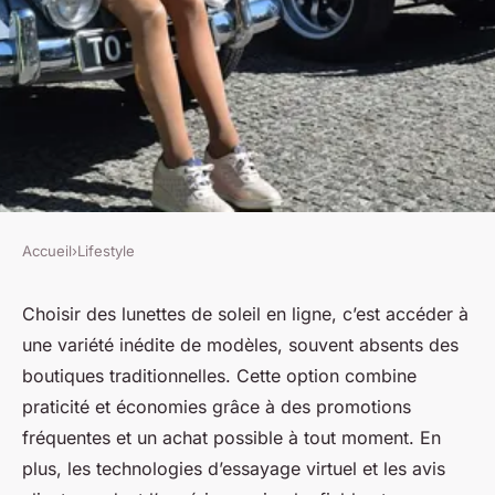
Accueil
›
Lifestyle
LIFESTYLE
Top raisons d'opter pour
Choisir des lunettes de soleil en ligne, c’est accéder à
une variété inédite de modèles, souvent absents des
l'achat de lunettes de soleil en
boutiques traditionnelles. Cette option combine
ligne
praticité et économies grâce à des promotions
fréquentes et un achat possible à tout moment. En
Lou
•
17 février 2026
•
9 min de lecture
plus, les technologies d’essayage virtuel et les avis