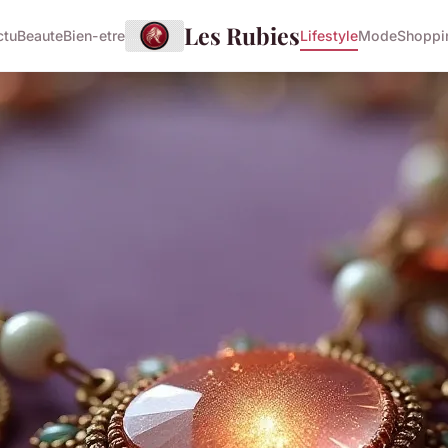
Les Rubies
ctu
Beaute
Bien-etre
Lifestyle
Mode
Shoppi