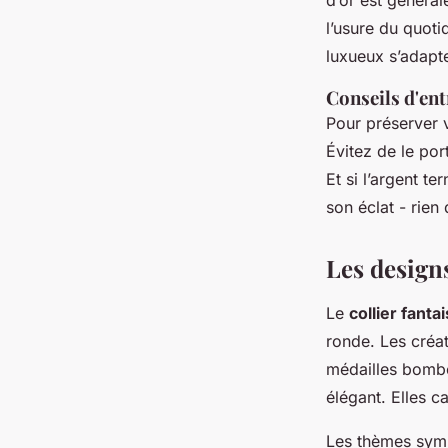
d’or est général
l’usure du quoti
luxueux s’adapt
Conseils d'ent
Pour préserver v
Évitez de le por
Et si l’argent t
son éclat - rien 
Les design
Le
collier fant
ronde. Les créat
médailles bombé
élégant. Elles c
Les thèmes symbo