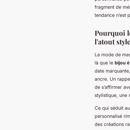
Audebert
•
22/03/2026 11:49
•
12 min de lecture
fragment de mém
tendance n’est p
Pourquoi l
l'atout styl
La mode de masse
là que le
bijou 
date marquante, 
ancre. Un rappel
de s’affirmer av
stylistique, une
Ce qui séduit au
personnalisé ri
des créations ra