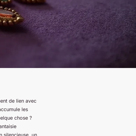
ent de lien avec
accumule les
uelque chose ?
fantaisie
on silencieuse, un