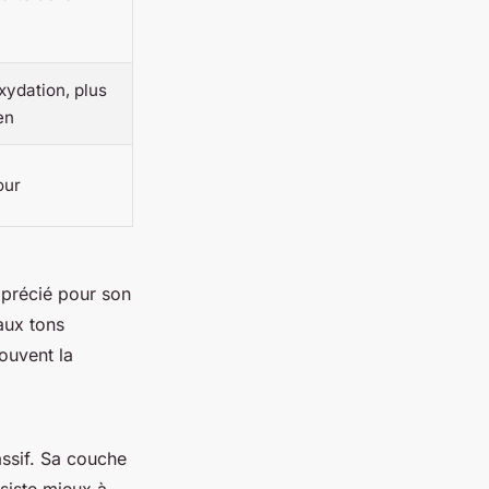
xydation, plus
en
our
pprécié pour son
aux tons
ouvent la
assif. Sa couche