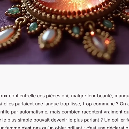
onnalité avec un
joux contient-elle ces pièces qui, malgré leur beauté, manqu
 elles parlaient une langue trop lisse, trop commune ? On 
rsonnalisé
s enfile par automatisme, mais combien racontent vraiment q
re le plus simple pouvait devenir le plus parlant ? Un
collier 
our femme
n’est pas qu’un objet brillant : c’est une déclarati