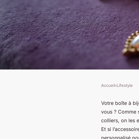
Accueil
›
Lifestyle
LIFESTYLE
Exprimez votre pers
Votre boîte à bi
vous ? Comme si
collier fantaisie pe
colliers, on le
Et si l’accessoi
personnalisé p