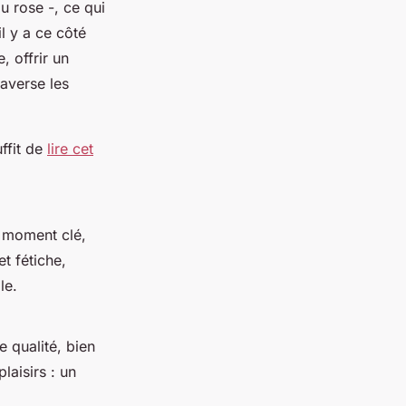
u rose -, ce qui
il y a ce côté
, offrir un
raverse les
ffit de
lire cet
n moment clé,
t fétiche,
le.
e qualité, bien
laisirs : un