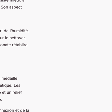
ésiste mieux à
. Son aspect
i de l’humidité.
ur le nettoyer.
onate rétablira
e médaille
étique. Les
et un relief
e.
nnexion et de la