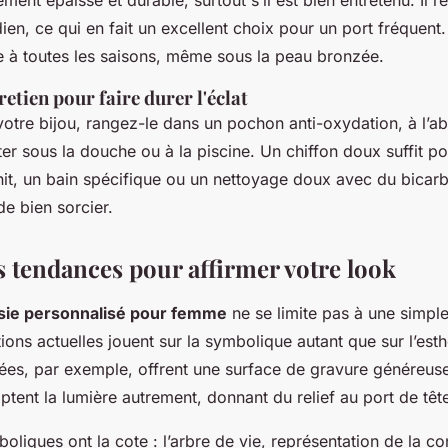
ement épaisse et durable, surtout s’il est bien entretenu. Il r
dien, ce qui en fait un excellent choix pour un port fréquent
e à toutes les saisons, même sous la peau bronzée.
retien pour faire durer l'éclat
otre bijou, rangez-le dans un pochon anti-oxydation, à l’abr
ter sous la douche ou à la piscine. Un chiffon doux suffit po
ernit, un bain spécifique ou un nettoyage doux avec du bicarb
de bien sorcier.
s tendances pour affirmer votre look
aisie personnalisé pour femme
ne se limite pas à une simpl
ions actuelles jouent sur la symbolique autant que sur l’esth
es, par exemple, offrent une surface de gravure généreuse 
aptent la lumière autrement, donnant du relief au port de têt
liques ont la cote : l’arbre de vie, représentation de la co