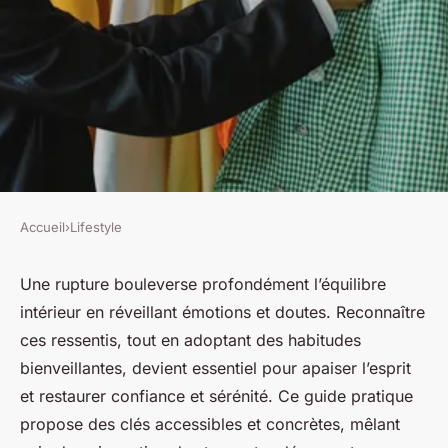
Accueil
›
Lifestyle
LIFESTYLE
Retrouver l'équilibre intérieur
Une rupture bouleverse profondément l’équilibre
intérieur en réveillant émotions et doutes. Reconnaître
après une rupture : guide
ces ressentis, tout en adoptant des habitudes
pratique
bienveillantes, devient essentiel pour apaiser l’esprit
et restaurer confiance et sérénité. Ce guide pratique
Lou
•
12 octobre 2025
•
5 min de lecture
propose des clés accessibles et concrètes, mêlant