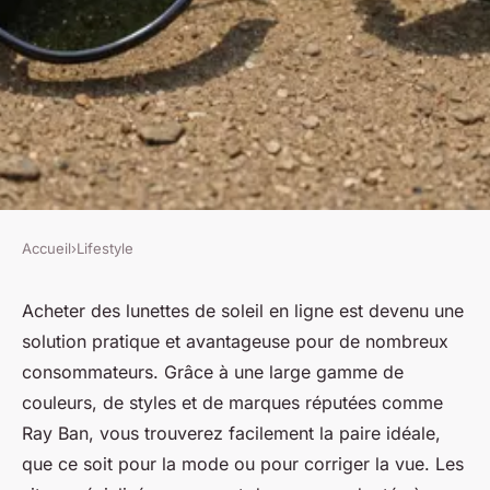
Accueil
›
Lifestyle
LIFESTYLE
Pourquoi réaliser l'achat de
Acheter des lunettes de soleil en ligne est devenu une
solution pratique et avantageuse pour de nombreux
lunettes de soleil en ligne ?
consommateurs. Grâce à une large gamme de
couleurs, de styles et de marques réputées comme
Lou
•
28 juillet 2025
•
5 min de lecture
Ray Ban, vous trouverez facilement la paire idéale,
que ce soit pour la mode ou pour corriger la vue. Les