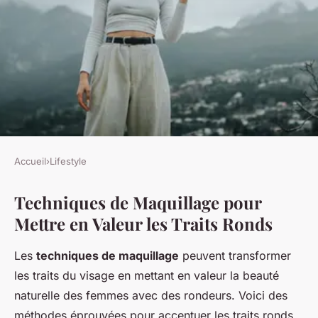
Accueil
›
Lifestyle
LIFESTYLE
Techniques de Maquillage pour
Sublimez Votre Beauté :
Mettre en Valeur les Traits Ronds
Astuces de Maquillage
Spécialement Conçues pour
Les
techniques de maquillage
peuvent transformer
les Femmes Rondeurs
les traits du visage en mettant en valeur la beauté
naturelle des femmes avec des rondeurs. Voici des
Lou
•
22 avril 2025
•
5 min de lecture
méthodes éprouvées pour accentuer les traits ronds