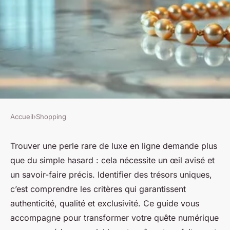
Accueil
›
Shopping
SHOPPING
Découvrez des trésors de luxe
Trouver une perle rare de luxe en ligne demande plus
que du simple hasard : cela nécessite un œil avisé et
en ligne : guide d'achat perle
un savoir-faire précis. Identifier des trésors uniques,
rare
c’est comprendre les critères qui garantissent
authenticité, qualité et exclusivité. Ce guide vous
Lou
•
6 octobre 2025
•
7 min de lecture
accompagne pour transformer votre quête numérique