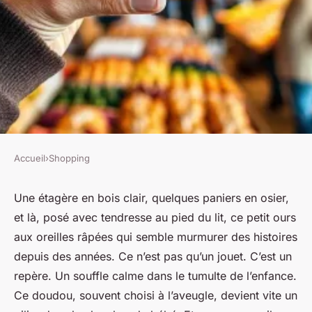
Accueil
›
Shopping
SHOPPING
Top 10 doudous doux : guide
Une étagère en bois clair, quelques paniers en osier,
et là, posé avec tendresse au pied du lit, ce petit ours
ultime pour bien choisir
aux oreilles râpées qui semble murmurer des histoires
depuis des années. Ce n’est pas qu’un jouet. C’est un
Alexandre-Pierre
•
17/03/2026 09:51
•
10 min de lecture
repère. Un souffle calme dans le tumulte de l’enfance.
Ce doudou, souvent choisi à l’aveugle, devient vite un