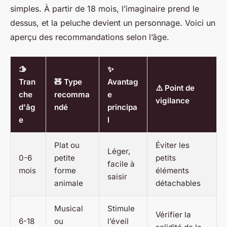
simples. À partir de 18 mois, l’imaginaire prend le
dessus, et la peluche devient un personnage. Voici un
aperçu des recommandations selon l’âge.
🫱
✨
Tran
🧸 Type
Avantag
⚠️ Point de
che
recomma
e
vigilance
d'âg
ndé
principa
e
l
Plat ou
Éviter les
Léger,
0-6
petite
petits
facile à
mois
forme
éléments
saisir
animale
détachables
Musical
Stimule
Vérifier la
6-18
ou
l’éveil