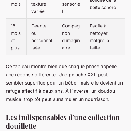
solidité de la
mois
texture
sensorie
boîte sonore
variée
l
18
Géante
Compag
Facile à
mois
ou
non
nettoyer
et
personnal
d’imagin
malgré la
plus
isée
aire
taille
Ce tableau montre bien que chaque phase appelle
une réponse différente. Une peluche XXL peut
sembler superflue pour un bébé, mais elle devient un
refuge affectif à deux ans. À l’inverse, un doudou
musical trop tôt peut surstimuler un nourrisson.
Les indispensables d'une collection
douillette