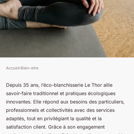
Accueil
›
Bien-etre
BIEN-ETRE
Découvrez l'éco-blanchisserie
Depuis 35 ans, l’éco-blanchisserie Le Thor allie
savoir-faire traditionnel et pratiques écologiques
le thor : 35 ans d'expertise
innovantes. Elle répond aux besoins des particuliers,
professionnels et collectivités avec des services
Lou
•
17 février 2026
•
5 min de lecture
adaptés, tout en privilégiant la qualité et la
satisfaction client. Grâce à son engagement