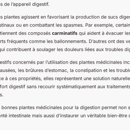
aiser votre ventre.
 de l’appareil digestif.
s plantes agissent en favorisant la production de sucs diges
estinaux ou en combattant les spasmes. Par exemple, certain
ntiennent des composés
carminatifs
qui aident à évacuer le
orts fréquents comme les ballonnements. D’autres ont des ve
ui contribuent à soulager les douleurs liées aux troubles di
estifs concernés par l’utilisation des plantes médicinales inc
ausées, les brûlures d’estomac, la constipation et les troubl
ce à ces propriétés, elles représentent une solution naturell
fort digestif sans recourir systématiquement aux traitement
s.
es bonnes plantes médicinales pour la digestion permet non
nté intestinale mais aussi d’instaurer un véritable bien-être 