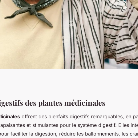
les plantes
igestifs des plantes médicinales
icinales
offrent des bienfaits digestifs remarquables, en pa
t transformer
 apaisantes et stimulantes pour le système digestif. Elles int
our faciliter la digestion, réduire les ballonnements, les cr