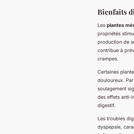
Bienfaits d
Les
plantes méd
propriétés stimu
production de su
contribue à prév
crampes.
Certaines plante
douloureux. Par
soulagement sign
des effets anti-i
digestif.
Les troubles di
dyspepsie, carac