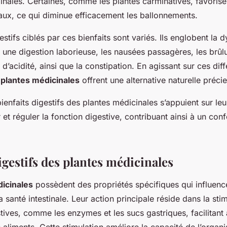
ales. Certaines, comme les plantes carminatives, favorisent
naux, ce qui diminue efficacement les ballonnements.
estifs ciblés par ces bienfaits sont variés. Ils englobent la 
 une digestion laborieuse, les nausées passagères, les brû
d’acidité, ainsi que la constipation. En agissant sur ces diff
s
plantes médicinales
offrent une alternative naturelle préci
ienfaits digestifs des plantes médicinales s’appuient sur leu
r et réguler la fonction digestive, contribuant ainsi à un con
igestifs des plantes médicinales
icinales
possèdent des propriétés spécifiques qui influenc
a santé intestinale. Leur action principale réside dans la sti
tives, comme les enzymes et les sucs gastriques, facilitant a