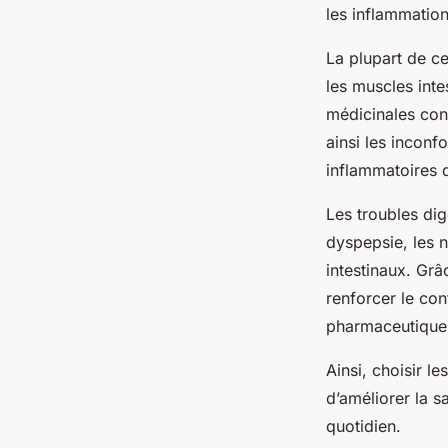
votre digestion et ap
les inflammations
La plupart de ce
Lou
•
22 avril 2025
•
5 min de lecture
les muscles int
médicinales co
ainsi les inconf
inflammatoires q
Les troubles dig
dyspepsie, les n
intestinaux. Grâ
renforcer le con
pharmaceutique
Ainsi, choisir l
d’améliorer la sa
quotidien.