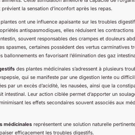
aliments. Cette stimulation améliore la capacité de l’orga
t prévient la sensation d’inconfort après les repas.
s plantes ont une influence apaisante sur les troubles digesti
opriétés antispasmodiques, elles réduisent les contractions
’intestin, souvent responsables des crampes et douleurs ab
les spasmes, certaines possèdent des vertus carminatives tr
s ballonnements en favorisant l’élimination des gaz intestin
gestifs
des plantes médicinales s’adressent à plusieurs trou
pepsie, qui se manifeste par une digestion lente ou difficil
s par un excès d’acidité, les nausées, ainsi que la constipa
sit intestinal. Leur action ciblée permet d’apporter un soula
 minimisant les effets secondaires souvent associés aux mé
s médicinales
représentent une solution naturelle pertinent
apaiser efficacement les troubles digestifs.