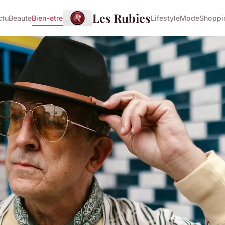
Les Rubies
ctu
Beaute
Bien-etre
Lifestyle
Mode
Shoppi