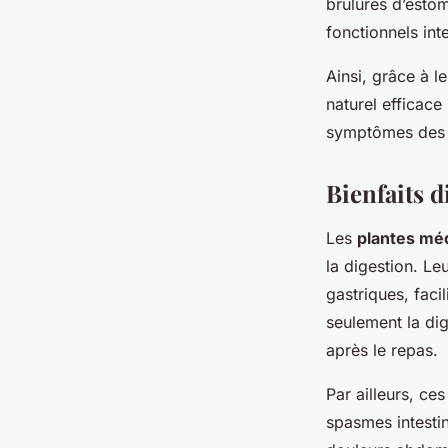
brûlures d’estom
fonctionnels int
Ainsi, grâce à l
naturel efficace
symptômes des t
Bienfaits d
Les
plantes méd
la digestion. Le
gastriques, faci
seulement la di
après le repas.
Par ailleurs, ce
spasmes intesti