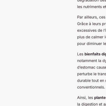
dégradation des 
les nutriments e
Par ailleurs, ce
Grâce à leurs pr
excessives de l
plus de calmer 
pour diminuer le
Les
bienfaits di
notamment la dys
d’estomac causée
perturbe le tran
durable tout en
conventionnels.
Ainsi, les
plante
la digestion et 