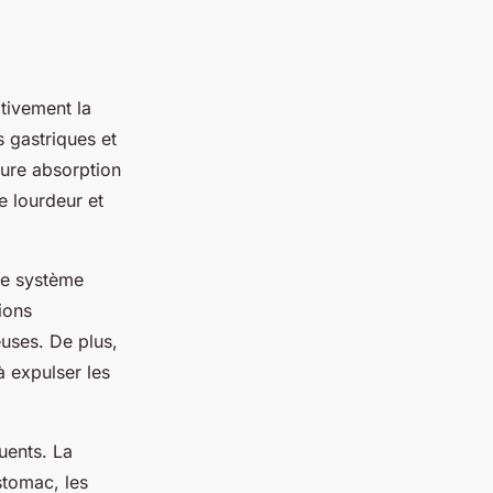
itivement la
s gastriques et
eure absorption
e lourdeur et
 le système
ions
uses. De plus,
à expulser les
uents. La
stomac, les