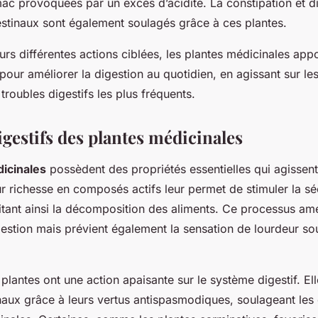
ac provoquées par un excès d’acidité. La constipation et d
estinaux sont également soulagés grâce à ces plantes.
eurs différentes actions ciblées, les plantes médicinales app
 pour améliorer la digestion au quotidien, en agissant sur le
roubles digestifs les plus fréquents.
igestifs des plantes médicinales
icinales
possèdent des propriétés essentielles qui agissent
ur richesse en composés actifs leur permet de stimuler la s
litant ainsi la décomposition des aliments. Ce processus am
gestion mais prévient également la sensation de lourdeur so
s plantes ont une action apaisante sur le système digestif. Ell
naux grâce à leurs vertus antispasmodiques, soulageant les