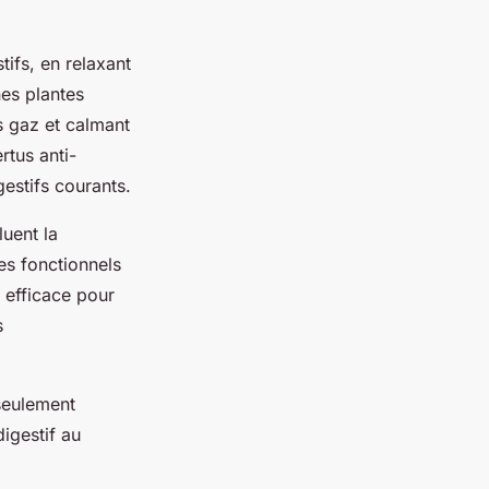
tifs, en relaxant
es plantes
s gaz et calmant
rtus anti-
gestifs courants.
luent la
es fonctionnels
e efficace pour
s
 seulement
digestif au