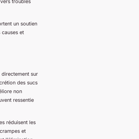
ivers troubles
ortent un soutien
s causes et
 directement sur
écrétion des sucs
éliore non
uvent ressentie
es réduisent les
 crampes et