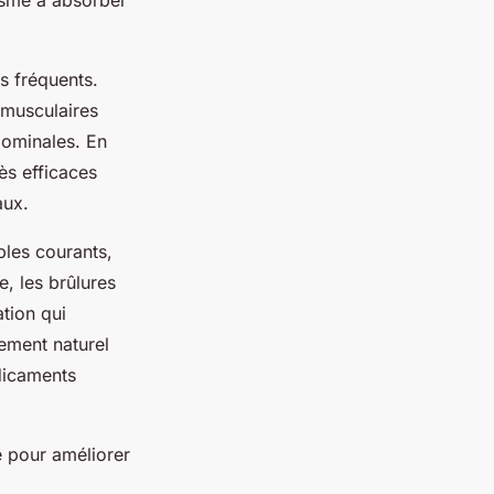
nisme à absorber
fs fréquents.
 musculaires
dominales. En
ès efficaces
aux.
bles courants,
e, les brûlures
tion qui
gement naturel
dicaments
e pour améliorer