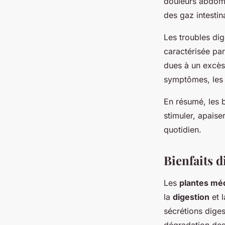
douleurs abdomin
des gaz intesti
Les troubles dig
caractérisée par
dues à un excès 
symptômes, le
En résumé, les b
stimuler, apaise
quotidien.
Bienfaits d
Les
plantes méd
la
digestion
et l
sécrétions diges