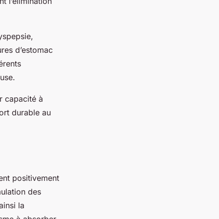
 l’élimination
dyspepsie,
lures d’estomac
érents
euse.
r capacité à
fort durable au
ent positivement
mulation des
insi la