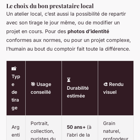
Le choix du bon prestataire local
Un atelier local, c’est aussi la possibilité de repartir
avec son tirage le jour même, ou de modifier un
projet en cours. Pour des
photos d’identité
conformes aux normes, ou pour un projet complexe,
l’humain au bout du comptoir fait toute la différence.
📸
Typ
⏳
e
🎯 Usage
🎨 Rendu
Durabilité
de
conseillé
visuel
estimée
tira
ge
Portrait,
Grain
Arg
50 ans+
(à
collection,
naturel,
enti
l’abri de la
puristes du
profondeur