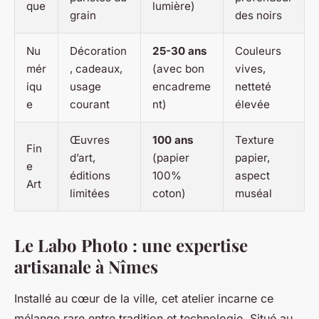
que
lumière)
grain
des noirs
Nu
Décoration
25-30 ans
Couleurs
mér
, cadeaux,
(avec bon
vives,
iqu
usage
encadreme
netteté
e
courant
nt)
élevée
Œuvres
100 ans
Texture
Fin
d’art,
(papier
papier,
e
éditions
100%
aspect
Art
limitées
coton)
muséal
Le Labo Photo : une expertise
artisanale à Nîmes
Installé au cœur de la ville, cet atelier incarne ce
mélange rare entre tradition et technologie. Situé au