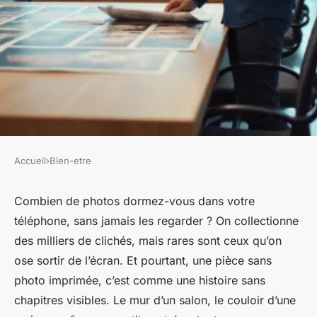
Accueil
›
Bien-etre
BIEN-ETRE
Choisir le meilleur laboratoire
Combien de photos dormez-vous dans votre
téléphone, sans jamais les regarder ? On collectionne
photo pour vos impressions
des milliers de clichés, mais rares sont ceux qu’on
ose sortir de l’écran. Et pourtant, une pièce sans
Castiel
•
29/03/2026 16:40
•
10 min de lecture
photo imprimée, c’est comme une histoire sans
chapitres visibles. Le mur d’un salon, le couloir d’une