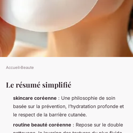
Accueil
›
Beaute
BEAUTE
Le résumé simplifié
Top stratégies pour une
routine de skincare coréenne
skincare coréenne
: Une philosophie de soin
efficace
basée sur la prévention, l’hydratation profonde et
le respect de la barrière cutanée.
Isambard
•
31/03/2026 12:01
•
12 min de lecture
routine beauté coréenne
: Repose sur le double