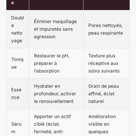
e
Doubl
Éliminer maquillage
e
Pores nettoyés,
et impuretés sans
netto
peau respirante
agression
yage
Restaurer le pH,
Texture plus
Toniq
préparer à
réceptive aux
ue
l’absorption
soins suivants
Hydrater en
Grain de peau
Esse
profondeur, activer
affiné, éclat
nce
le renouvellement
naturel
Apporter un actif
Amélioration
Séru
ciblé (éclat,
visible en
m
fermeté, anti-
quelques