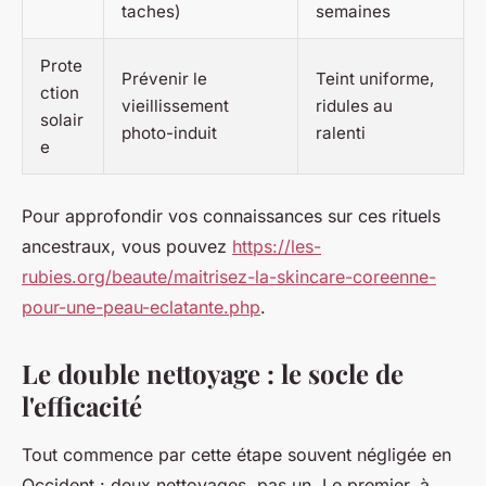
taches)
semaines
Prote
Prévenir le
Teint uniforme,
ction
vieillissement
ridules au
solair
photo-induit
ralenti
e
Pour approfondir vos connaissances sur ces rituels
ancestraux, vous pouvez
https://les-
rubies.org/beaute/maitrisez-la-skincare-coreenne-
pour-une-peau-eclatante.php
.
Le double nettoyage : le socle de
l'efficacité
Tout commence par cette étape souvent négligée en
Occident : deux nettoyages, pas un. Le premier, à