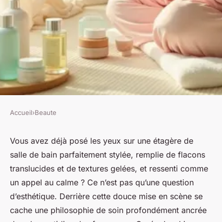
Accueil
›
Beaute
BEAUTE
Maîtrisez la skincare coréenne
Vous avez déjà posé les yeux sur une étagère de
salle de bain parfaitement stylée, remplie de flacons
pour une peau éclatante
translucides et de textures gelées, et ressenti comme
un appel au calme ? Ce n’est pas qu’une question
Isambard
•
21/03/2026 16:30
•
12 min de lecture
d’esthétique. Derrière cette douce mise en scène se
cache une philosophie de soin profondément ancrée