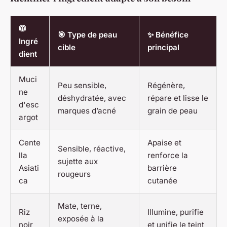
🥼
🎯 Type de peau
✨ Bénéfice
Ingré
cible
principal
dient
Muci
Peu sensible,
Régénère,
ne
déshydratée, avec
répare et lisse le
d'esc
marques d’acné
grain de peau
argot
Cente
Apaise et
Sensible, réactive,
lla
renforce la
sujette aux
Asiati
barrière
rougeurs
ca
cutanée
Mate, terne,
Riz
Illumine, purifie
exposée à la
noir
et unifie le teint