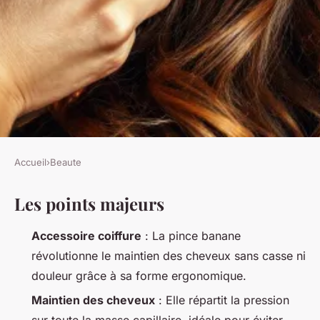
Accueil
›
Beaute
BEAUTE
Les points majeurs
5 avantages de la pince banane
pour sublimer vos coiffures
Accessoire coiffure
: La pince banane
révolutionne le maintien des cheveux sans casse ni
Isambard
•
17/04/2026 19:36
•
11 min de lecture
douleur grâce à sa forme ergonomique.
Maintien des cheveux
: Elle répartit la pression