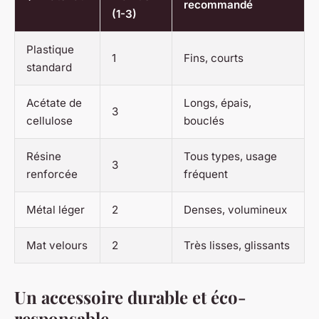
recommandé
(1-3)
Plastique
1
Fins, courts
standard
Acétate de
Longs, épais,
3
cellulose
bouclés
Résine
Tous types, usage
3
renforcée
fréquent
Métal léger
2
Denses, volumineux
Mat velours
2
Très lisses, glissants
Un accessoire durable et éco-
responsable